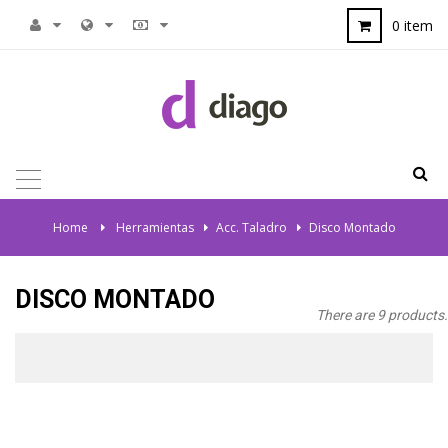
0 item
TOGGLE
NAVIGATION
Home
>
Herramientas
>
Acc. Taladro
>
Disco Montado
DISCO MONTADO
There are 9 products.