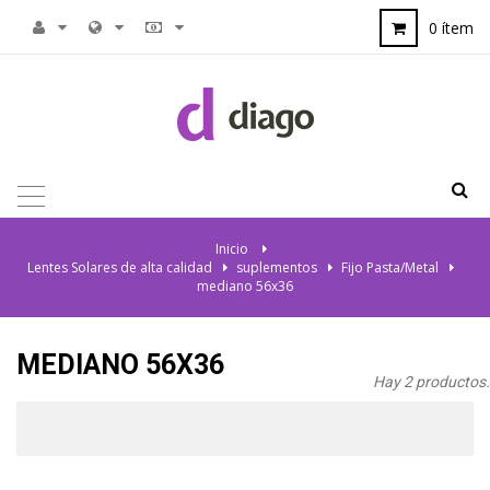
0 ítem
NAVEGACIÓN
TOGGLE
Inicio
>
Lentes Solares de alta calidad
>
suplementos
>
Fijo Pasta/Metal
>
mediano 56x36
MEDIANO 56X36
Hay 2 productos.