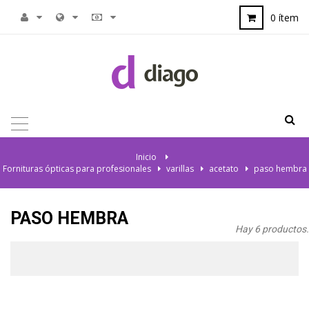
0 ítem
NAVEGACIÓN
TOGGLE
Inicio
>
Fornituras ópticas para profesionales
>
varillas
>
acetato
>
paso hembra
PASO HEMBRA
Hay 6 productos.