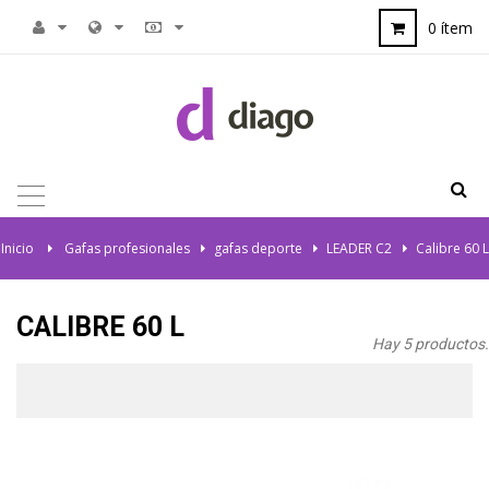
0 ítem
NAVEGACIÓN
TOGGLE
Inicio
>
Gafas profesionales
>
gafas deporte
>
LEADER C2
>
Calibre 60 L
CALIBRE 60 L
Hay 5 productos.