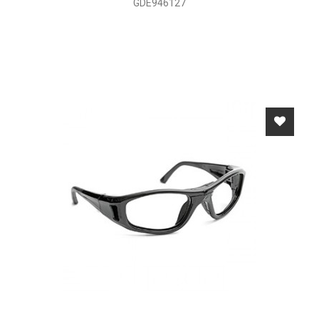
GDE946127