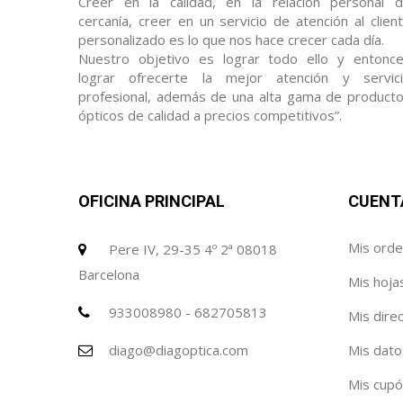
Creer en la calidad, en la relación personal 
cercanía, creer en un servicio de atención al clien
personalizado es lo que nos hace crecer cada día.
Nuestro objetivo es lograr todo ello y entonc
lograr ofrecerte la mejor atención y servic
profesional, además de una alta gama de product
ópticos de calidad a precios competitivos”.
OFICINA PRINCIPAL
CUENT
Mis ord
Pere IV, 29-35 4º 2ª 08018
Barcelona
Mis hoja
933008980 - 682705813
Mis dire
diago@diagoptica.com
Mis dato
Mis cup