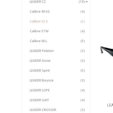
LEADER C2
19
Calibre 49 XS
4
Calibre 52 S
5
Calibre 57 M
4
Calibre 60 L
5
LEADER Peleton
3
LEADER Snow
3
LEADER Spirit
5
LEADER Bounce
3
LEADER LOPE
4
LEADER GAIT
4
LE
LEADER CROSSER
3