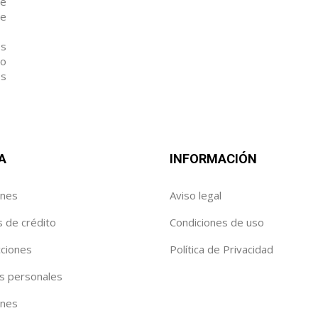
de
te
es
io
os
A
INFORMACIÓN
enes
Aviso legal
s de crédito
Condiciones de uso
cciones
Política de Privacidad
s personales
ónes