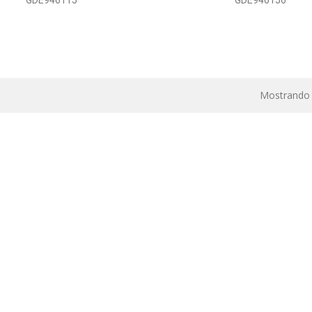
GDE946115
GDE946156
Mostrando 1