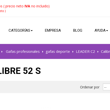
s ( precio neto
IVA
no incluido)
eto )
CATEGORÍAS
EMPRESA
BLOG
AYUDA
>
Gafas profesionales
>
gafas deporte
>
LEADER C2
>
Calib
IBRE 52 S
Ordenar por