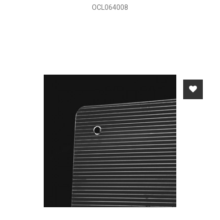
OCL064008