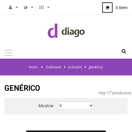
0 ítem
NAVEGACIÓN
TOGGLE
Inicio
>
Gabinete
>
oclusión
>
genérico
GENÉRICO
Hay 17 productos.
Mostrar