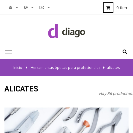
0 ítem
NAVEGACIÓN
TOGGLE
Inicio
>
Herramientas ópticas para profesionales
>
alicates
ALICATES
Hay 36 productos.