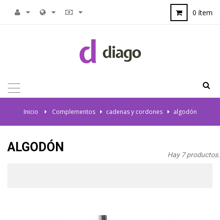
0 ítem
NAVEGACIÓN
TOGGLE
Inicio
>
Complementos
>
cadenas y cordones
>
algodón
ALGODÓN
Hay 7 productos.