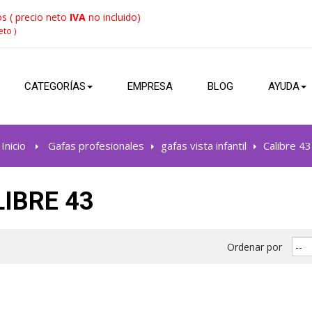
s ( precio neto
IVA
no incluido)
eto )
CATEGORÍAS
EMPRESA
BLOG
AYUDA
Inicio
>
Gafas profesionales
>
gafas vista infantil
>
Calibre 43
LIBRE 43
Ordenar por