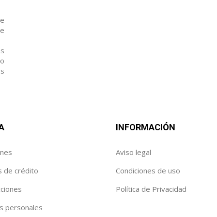
de
te
es
io
os
A
INFORMACIÓN
enes
Aviso legal
s de crédito
Condiciones de uso
cciones
Política de Privacidad
s personales